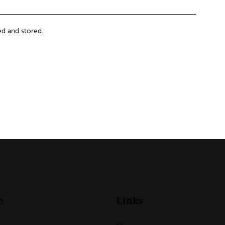
ed and stored.
e
Links