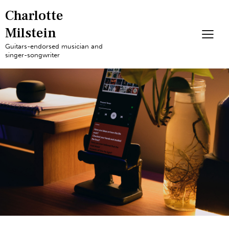
Charlotte
Milstein
Guitars-endorsed musician and
singer-songwriter